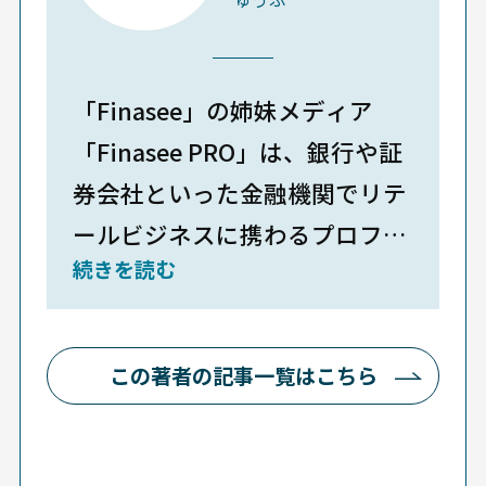
「Finasee」の姉妹メディア
「Finasee PRO」は、銀行や証
券会社といった金融機関でリテ
ールビジネスに携わるプロフェ
続きを読む
ッショナルに向けたオンライ
ン・コミュニティメディアで
す。金融行政をめぐる最新動向
この著者の記事一覧はこちら
をはじめ、金融機関のプロフェ
ッショナルにとって役立つ多様
なコンテンツを日々配信。投資