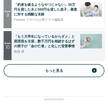
「約束を破るようなやつじゃない」30万
円を貸した夫と500円を貸した息子…善意
Rank
9
に対する残酷な末路
Finasee マネーの人間ドラマ編集班
「もう大学生になっているからダメ」と
屁理屈を主張…数千万円を相続するはず
Rank
10
の実子が「金の亡者」と化した背景事情
柘植 輝
もっと見る
ADVERTISEMENT