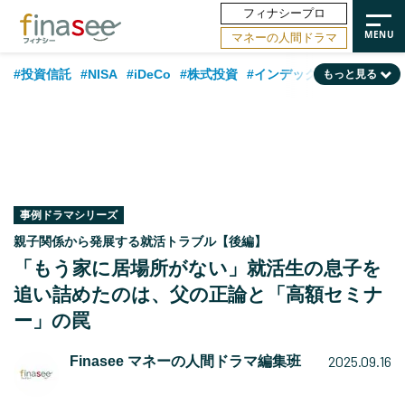
フィナシープロ
マネーの人間ドラマ
#投資信託
#NISA
#iDeCo
#株式投資
#インデックスファンド
もっと見る
#相談事例
#相続・贈与
#FP
#新NISA
#積立投資
#30代
#ランキング
#日本株
#公的年金
#40代
#トレンド
#フィナンシャル・ウェルビーイング
#企業型DC
#退職金
#50代
#老後
#データ・調査
#金融用語解説
#話題の企業
#国内株式型
事例ドラマシリーズ
親子関係から発展する就活トラブル【後編】
「もう家に居場所がない」就活生の息子を
追い詰めたのは、父の正論と「高額セミナ
ー」の罠
2025.09.16
Finasee マネーの人間ドラマ編集班