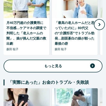
月40万円超の介護費用に
「最高の老人ホームだと思
不信感…ケアマネの調査で
っていたのに」80代父
判明した「老人ホームの
の“介護拒否”でトラブル勃
し
闇」、娘が挑んだ父親の救
発…顔面蒼白の娘が頼った
出劇
最後の砦
森田 聡子
森田 聡子
柘
もっと見る
「実際にあった」お金のトラブル・失敗談