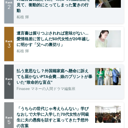
Rank
見て、衝動的にとってしまった驚きの行
2
動
柘植 輝
遺言書は握りつぶされれば意味がない…
愛情格差に苦しんだ60代女性が20年越し
Rank
3
に明かす「父への裏切り」
柘植 輝
払う意思なし？外国籍家庭へ懸命に訴え
ても届かないPTA会費…娘のプリントが暴
Rank
4
いた“致命的な盲点”
Finasee マネーの人間ドラマ編集班
「うちらの世代じゃ考えらんない」学び
なおしで大学に入学した70代女性が同級
Rank
生に夫の愚痴を話すと返ってきた予想外
5
の言葉