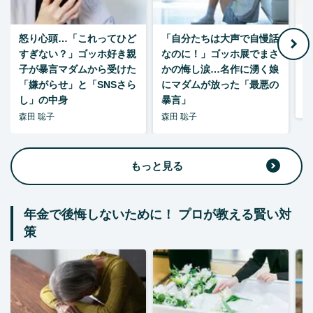
怒り心頭…「これってひど
「自分たちは大声で自慢話
すぎない？」ゴッホ好き親
なのに！」ゴッホ展でまさ
1
子が暴言マダムから受けた
かの悔し涙…名作に湧く娘
「嫌がらせ」と「SNSさら
にマダムが放った「最悪の
し」の中身
暴言」
森
森田 聡子
森田 聡子
もっと見る
年金で後悔しないために！ プロが教える賢い対
策