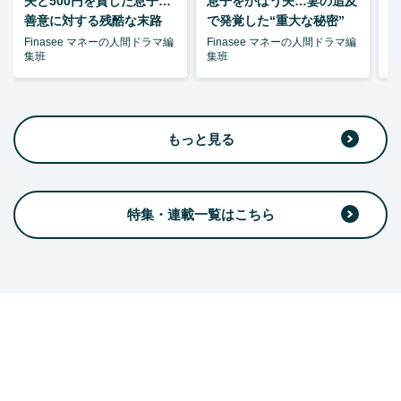
夫と500円を貸した息子…
息子をかばう夫…妻の追及
P
善意に対する残酷な末路
で発覚した“重大な秘密”
暴
Finasee マネーの人間ドラマ編
Finasee マネーの人間ドラマ編
F
集班
集班
集
もっと見る
特集・連載一覧はこちら