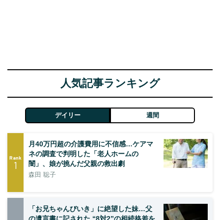
人気記事ランキング
デイリー
週間
月40万円超の介護費用に不信感…ケアマ
ネの調査で判明した「老人ホームの
Rank
1
闇」、娘が挑んだ父親の救出劇
森田 聡子
「お兄ちゃんびいき」に絶望した妹…父
の遺言書に記された “8対2”の相続格差を