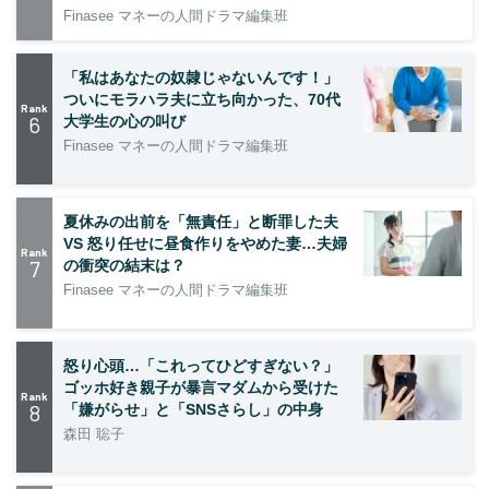
Finasee マネーの人間ドラマ編集班
「私はあなたの奴隷じゃないんです！」
ついにモラハラ夫に立ち向かった、70代
Rank
6
大学生の心の叫び
Finasee マネーの人間ドラマ編集班
夏休みの出前を「無責任」と断罪した夫
VS 怒り任せに昼食作りをやめた妻…夫婦
Rank
7
の衝突の結末は？
Finasee マネーの人間ドラマ編集班
怒り心頭…「これってひどすぎない？」
ゴッホ好き親子が暴言マダムから受けた
Rank
8
「嫌がらせ」と「SNSさらし」の中身
森田 聡子