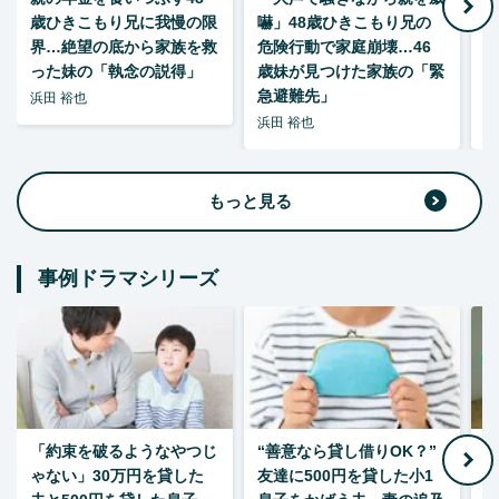
歳ひきこもり兄に我慢の限
嚇」48歳ひきこもり兄の
い
界…絶望の底から家族を救
危険行動で家庭崩壊…46
った妹の「執念の説得」
歳妹が見つけた家族の「緊
急避難先」
浜田 裕也
浜田 裕也
浜
もっと見る
事例ドラマシリーズ
「約束を破るようなやつじ
“善意なら貸し借りOK？”
ゃない」30万円を貸した
友達に500円を貸した小1