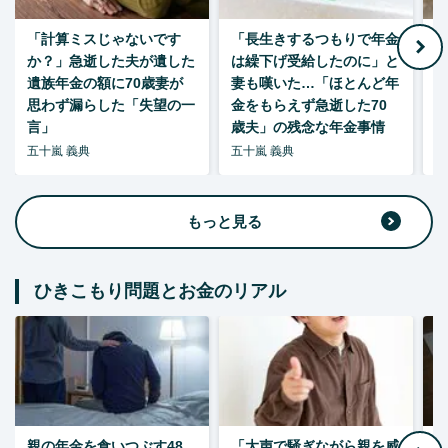
「計算ミスじゃないです
「長生きするつもりで年金
「
か？」急逝した夫が遺した
は繰下げ受給したのに」と
た
遺族年金の額に70歳妻が
妻も嘆いた…「ほとんど年
思わず漏らした「失望の一
金をもらえず急逝した70
言」
歳夫」の残念な年金事情
五十嵐 義典
五十嵐 義典
五
もっと見る
ひきこもり問題とお金のリアル
親の年金を食いつぶす48
「大声で騒ぎながら親を威