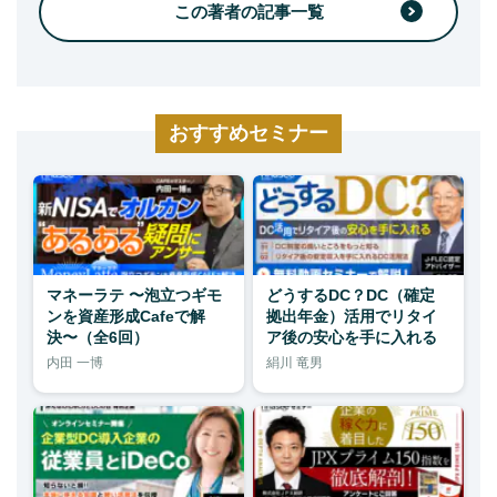
この著者の記事一覧
おすすめセミナー
マネーラテ 〜泡立つギモ
どうするDC？DC（確定
ンを資産形成Cafeで解
拠出年金）活用でリタイ
決〜（全6回）
ア後の安心を手に入れる
内田 一博
絹川 竜男