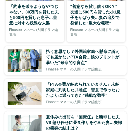
「約束を破るようなやつじ
“善意なら貸し借りOK？”
ゃない」30万円を貸した夫
友達に500円を貸した小1息
と500円を貸した息子…善
子をかばう夫…妻の追及で
意に対する残酷な末路
発覚した“重大な秘密”
Finasee マネーの人間ドラマ編
Finasee マネーの人間ドラマ編
集班
集班
払う意思なし？外国籍家庭へ懸命に訴え
ても届かないPTA会費…娘のプリントが
暴いた“致命的な盲点”
Finasee マネーの人間ドラマ編集班
「PTA会費が納められていません」未納
家庭に判明した共通点…善意で作ったお
たよりに返ってきた“残酷な数字”
Finasee マネーの人間ドラマ編集班
夏休みの出前を「無責任」と断罪した夫
VS 怒り任せに昼食作りをやめた妻…夫婦
の衝突の結末は？