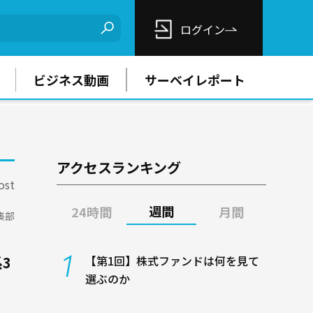
ログイン
ビジネス動画
サーベイレポート
アクセスランキング
ost
週間
24時間
月間
編集部
、
3
【第1回】株式ファンドは何を見て
選ぶのか