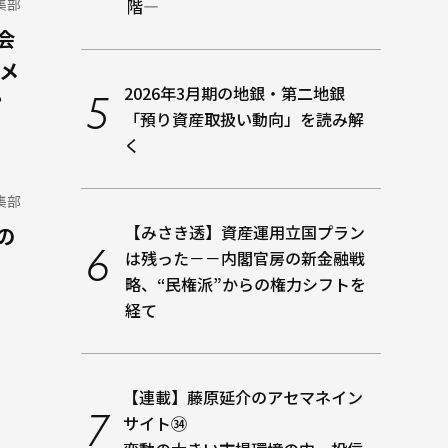
編集部
階―
会
メ
2026年3月期の地銀・第二地銀
？
「預り資産取扱い動向」を読み解
く
編集部
【みさき透】資産運用立国プラン
の
は残った－－内閣官房の新金融戦
略、“民権派”からの権力シフトを
経て
【連載】藤原延介のアセマネイン
サイト㉞