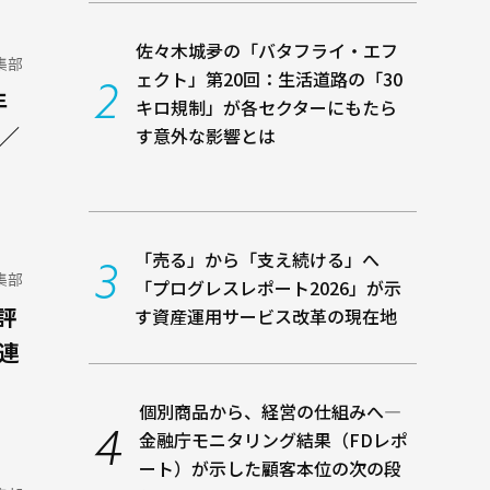
佐々木城夛の「バタフライ・エフ
編集部
ェクト」第20回：生活道路の「30
年
キロ規制」が各セクターにもたら
／
す意外な影響とは
「売る」から「支え続ける」へ
編集部
――「プログレスレポート2026」が示
評
す資産運用サービス改革の現在地
連
個別商品から、経営の仕組みへ―
金融庁モニタリング結果（FDレポ
ート）が示した顧客本位の次の段