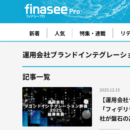
新着
人気
特集・連載
リ
運用会社ブランドインテグレーショ
記事一覧
2025.12.15
【運用会社ラ
「フィデリ
社が盤石の