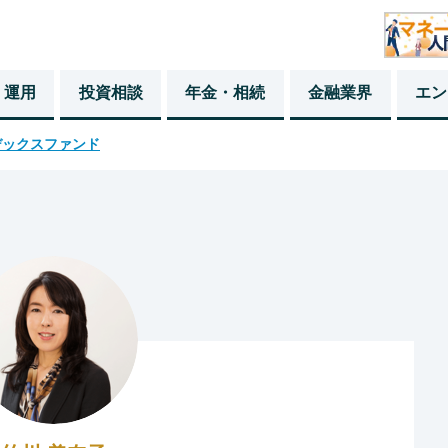
・運用
投資相談
年金・相続
金融業界
エン
デックスファンド