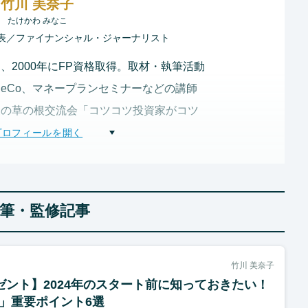
竹川 美奈子
たけかわ みなこ
社代表／ファイナンシャル・ジャーナリスト
、2000年にFP資格取得。取材・執筆活動
DeCo、マネープランセミナーなどの講師
家の草の根交流会「コツコツ投資家がコツ
」の共同幹事を務めるなど、資産形成・投
も取り組んでいる。『改訂版 一番やさし
めての「投資信託」入門』（共にダイヤモン
22年9月～金融庁 金融審議会「顧客本位
筆・監修記事
竹川 美奈子
ゼント】2024年のスタート前に知っておきたい！
A」重要ポイント6選