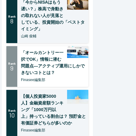
「今からNISAはもう
遅い？」株高で身動き
の取れない人が見落と
Rank
8
している、投資開始の「ベストタ
イミング」
山崎 俊輔
「オールカントリー一
択でOK」情報に潜む
Rank
問題点―アクティブ運用にしかで
9
きないコトとは？
Finasee編集部
【個人投資家5000
人】金融資産額ランキ
ング「1000万円以
Rank
10
上」持っている割合は？ 預貯金と
有価証券どちらが多いのか
Finasee編集部