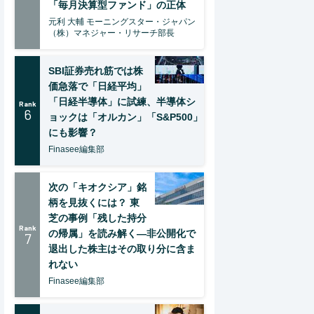
「毎月決算型ファンド」の正体
元利 大輔 モーニングスター・ジャパン
（株）マネジャー・リサーチ部長
SBI証券売れ筋では株
価急落で「日経平均」
「日経半導体」に試練、半導体シ
Rank
6
ョックは「オルカン」「S&P500」
にも影響？
Finasee編集部
次の「キオクシア」銘
柄を見抜くには？ 東
芝の事例「残した持分
Rank
の帰属」を読み解く—非公開化で
7
退出した株主はその取り分に含ま
れない
Finasee編集部