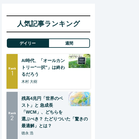
人気記事ランキング
デイリー
週間
AI時代、「オールカン
トリー“一択”」は終わ
Rank
1
るだろう
木村 大樹
残高4兆円「世界のベ
スト」と 急成長
「WCM」、どちらを
Rank
2
選ぶべき？ たどりついた「驚きの
最適解」とは？
徳永 浩