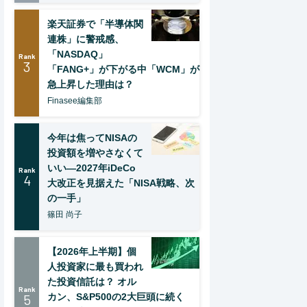
楽天証券で「半導体関
連株」に警戒感、
「NASDAQ」
Rank
3
「FANG+」が下がる中「WCM」が
急上昇した理由は？
Finasee編集部
今年は焦ってNISAの
投資額を増やさなくて
いい―2027年iDeCo
Rank
4
大改正を見据えた「NISA戦略、次
の一手」
篠田 尚子
【2026年上半期】個
人投資家に最も買われ
た投資信託は？ オル
Rank
5
カン、S&P500の2大巨頭に続く