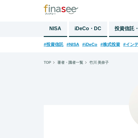
NISA
iDeCo・DC
投資信託
#投資信託
#NISA
#iDeCo
#株式投資
#イン
TOP
著者・識者一覧
竹川 美奈子