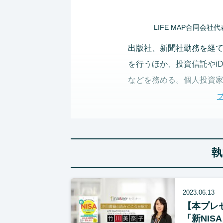
LIFE MAP合同会
出版社、新聞社勤務を経て
を行うほか、投資信託やi
などを務める。個人投資
コツ集まる夕べ（東京）
資のすそ野を広げる活動に
い! 一番くわしい! はじ
ド社）など著書多数。20
執
タスクフォース」委員
関連リンク
2023.06.13
【本プレ
「新NIS
LIFE MAP