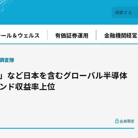
テール＆ウェルス
有価証券運用
金融機関経営
調査隊
数」など日本を含むグローバル半導体
ァンド収益率上位
会員限定