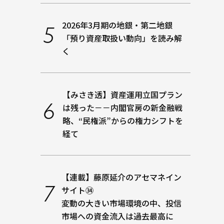
2026年3月期の地銀・第二地銀
「預り資産取扱い動向」を読み解
く
【みさき透】資産運用立国プラン
は残った－－内閣官房の新金融戦
略、“民権派”からの権力シフトを
経て
【連載】藤原延介のアセマネイン
サイト㉞
変動の大きい市場環境の中、投信
市場への資金流入は過去最高に