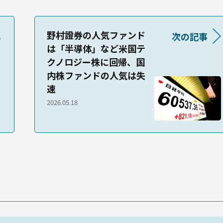
上
野村證券の人気ファンド
次の記事
は「半導体」など米国テ
クノロジー株に回帰、国
内株ファンドの人気は失
速
2026.05.18