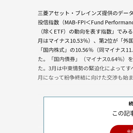
三菱アセット・ブレインズ提供のデータに
投信指数（MAB-FPI＜Fund Perfo
（除くETF）の動向を表す指数」でみる
月はマイナス10.53％）、第2位が「外国
「国内株式」の10.56％（同マイナス1
た。「国内債券」（マイナス0.64％
た。3月は中東情勢の緊迫化によってす
月になって紛争終結に向けた交渉も始ま
この記
会