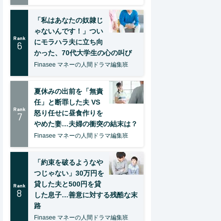
「私はあなたの奴隷じ
ゃないんです！」つい
Rank
にモラハラ夫に立ち向
6
かった、70代大学生の心の叫び
Finasee マネーの人間ドラマ編集班
夏休みの出前を「無責
任」と断罪した夫 VS
Rank
怒り任せに昼食作りを
7
やめた妻…夫婦の衝突の結末は？
Finasee マネーの人間ドラマ編集班
「約束を破るようなや
つじゃない」30万円を
貸した夫と500円を貸
Rank
8
した息子…善意に対する残酷な末
路
Finasee マネーの人間ドラマ編集班