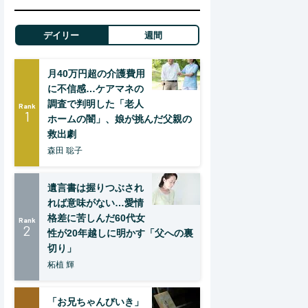
デイリー
週間
月40万円超の介護費用
に不信感…ケアマネの
調査で判明した「老人
Rank
1
ホームの闇」、娘が挑んだ父親の
救出劇
森田 聡子
遺言書は握りつぶされ
れば意味がない…愛情
格差に苦しんだ60代女
Rank
2
性が20年越しに明かす「父への裏
切り」
柘植 輝
「お兄ちゃんびいき」