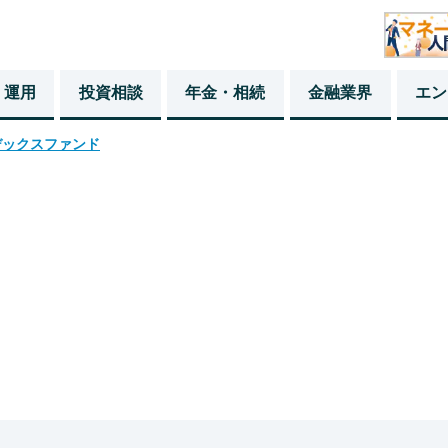
・運用
投資相談
年金・相続
金融業界
エン
デックスファンド