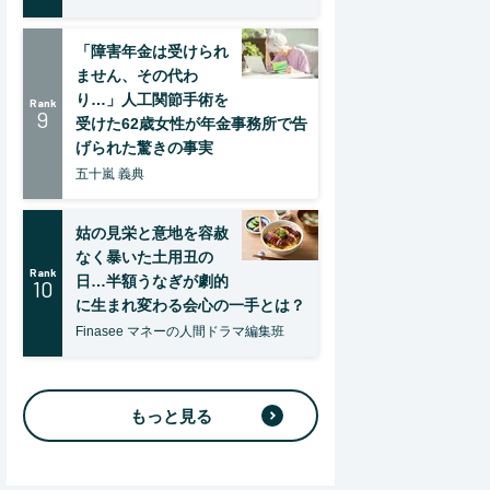
「障害年金は受けられ
ません、その代わ
り…」人工関節手術を
Rank
9
受けた62歳女性が年金事務所で告
げられた驚きの事実
五十嵐 義典
姑の見栄と意地を容赦
なく暴いた土用丑の
Rank
日…半額うなぎが劇的
10
に生まれ変わる会心の一手とは？
Finasee マネーの人間ドラマ編集班
もっと見る