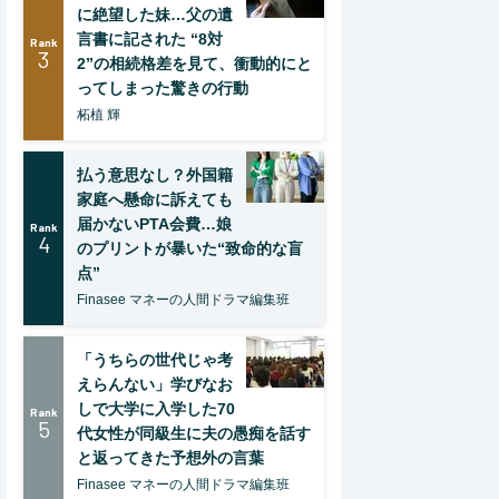
に絶望した妹…父の遺
言書に記された “8対
Rank
3
2”の相続格差を見て、衝動的にと
ってしまった驚きの行動
柘植 輝
払う意思なし？外国籍
家庭へ懸命に訴えても
届かないPTA会費…娘
Rank
4
のプリントが暴いた“致命的な盲
点”
Finasee マネーの人間ドラマ編集班
「うちらの世代じゃ考
えらんない」学びなお
しで大学に入学した70
Rank
5
代女性が同級生に夫の愚痴を話す
と返ってきた予想外の言葉
Finasee マネーの人間ドラマ編集班