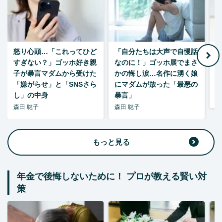
怒り心頭…「これってひど
「自分たちは大声で自慢話
すぎない？」ゴッホ好き親
なのに！」ゴッホ展でまさ
1
子が暴言マダムから受けた
かの悔し涙…名作に湧く娘
「嫌がらせ」と「SNSさら
にマダムが放った「最悪の
し」の中身
暴言」
森
森田 聡子
森田 聡子
もっと見る
年金で後悔しないために！ プロが教える賢い対
策