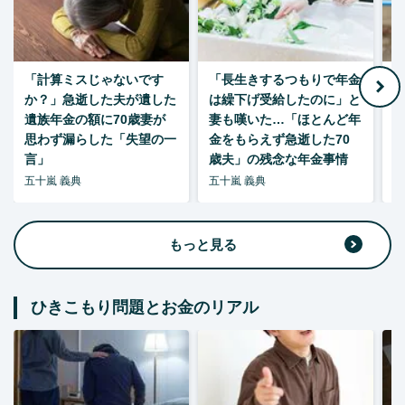
「計算ミスじゃないです
「長生きするつもりで年金
「
か？」急逝した夫が遺した
は繰下げ受給したのに」と
た
遺族年金の額に70歳妻が
妻も嘆いた…「ほとんど年
思わず漏らした「失望の一
金をもらえず急逝した70
言」
歳夫」の残念な年金事情
五十嵐 義典
五十嵐 義典
五
もっと見る
ひきこもり問題とお金のリアル