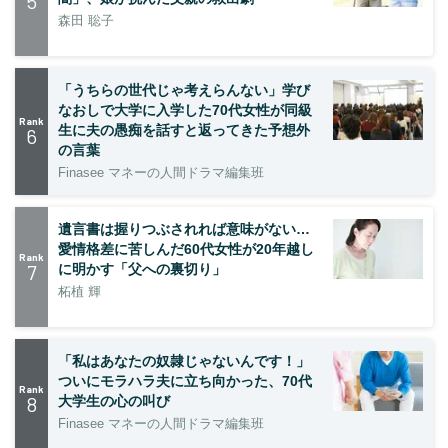
5
森田 聡子
「うちらの世代じゃ考えらんない」学び
なおしで大学に入学した70代女性が同級
Rank
生に夫の愚痴を話すと返ってきた予想外
6
の言葉
Finasee マネーの人間ドラマ編集班
遺言書は握りつぶされれば意味がない…
愛情格差に苦しんだ60代女性が20年越し
Rank
7
に明かす「父への裏切り」
柘植 輝
「私はあなたの奴隷じゃないんです！」
ついにモラハラ夫に立ち向かった、70代
Rank
8
大学生の心の叫び
Finasee マネーの人間ドラマ編集班