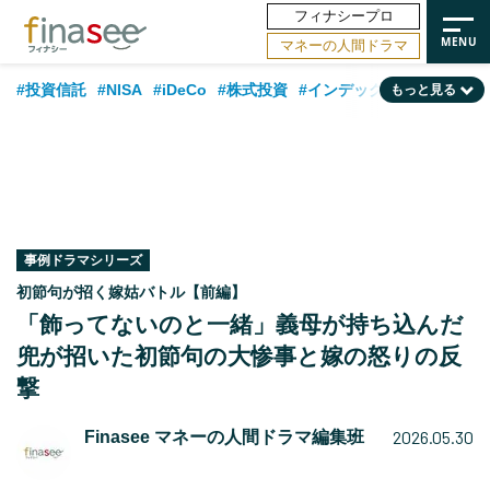
フィナシープロ
マネーの人間ドラマ
#投資信託
#NISA
#iDeCo
#株式投資
#インデックスファンド
もっと見る
#相談事例
#相続・贈与
#FP
#新NISA
#ランキング
#日本株
#積立投資
#トレンド
#30代
#公的年金
#40代
#50代
#フィナンシャル・ウェルビーイング
#老後
#金融用語解説
#データ・調査
#資産運用業界
#海外事情
#国内株式型
#60代
事例ドラマシリーズ
初節句が招く嫁姑バトル【前編】
「飾ってないのと一緒」義母が持ち込んだ
兜が招いた初節句の大惨事と嫁の怒りの反
撃
2026.05.30
Finasee マネーの人間ドラマ編集班