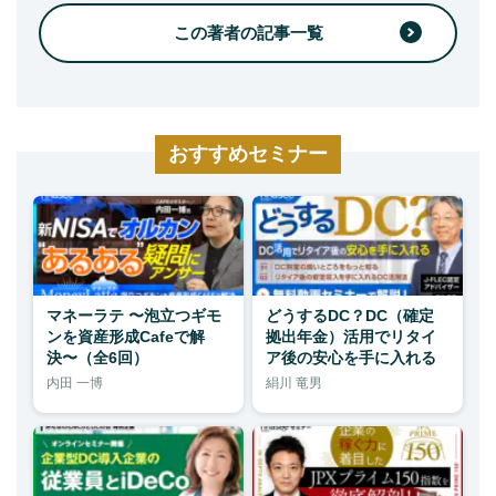
この著者の記事一覧
おすすめセミナー
マネーラテ 〜泡立つギモ
どうするDC？DC（確定
ンを資産形成Cafeで解
拠出年金）活用でリタイ
決〜（全6回）
ア後の安心を手に入れる
内田 一博
絹川 竜男