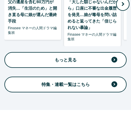
父の遺産を含む80万円が
「大した額じゃないんだか
消失…「生活のため」と開
ら」口座に不審な出金履歴
ゃ
き直る母に娘が選んだ最終
を発見…娘が毒母を問い詰
夫
手段
めると返ってきた「信じら
れない暴論」
Finasee マネーの人間ドラマ編
F
集班
集
Finasee マネーの人間ドラマ編
集班
もっと見る
特集・連載一覧はこちら