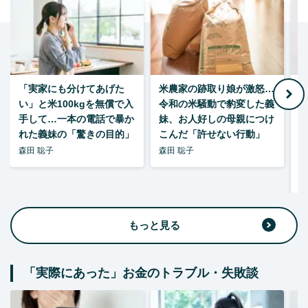
「実家にも分けてあげた
米農家の跡取り娘が激怒…
い」と米100kgを無償で入
令和の米騒動で豹変した義
手して…一本の電話で暴か
妹、お人好しの母親につけ
れた義妹の「驚きの目的」
こんだ「許せない行動」
森田 聡子
森田 聡子
F
集
もっと見る
「実際にあった」お金のトラブル・失敗談