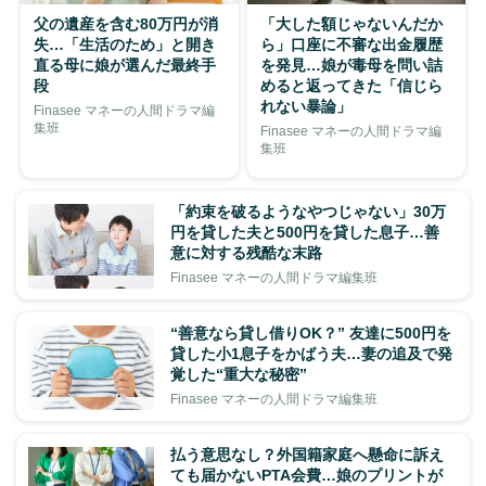
父の遺産を含む80万円が消
「大した額じゃないんだか
失…「生活のため」と開き
ら」口座に不審な出金履歴
直る母に娘が選んだ最終手
を発見…娘が毒母を問い詰
段
めると返ってきた「信じら
れない暴論」
Finasee マネーの人間ドラマ編
集班
Finasee マネーの人間ドラマ編
集班
「約束を破るようなやつじゃない」30万
円を貸した夫と500円を貸した息子…善
意に対する残酷な末路
Finasee マネーの人間ドラマ編集班
“善意なら貸し借りOK？” 友達に500円を
貸した小1息子をかばう夫…妻の追及で発
覚した“重大な秘密”
Finasee マネーの人間ドラマ編集班
払う意思なし？外国籍家庭へ懸命に訴え
ても届かないPTA会費…娘のプリントが