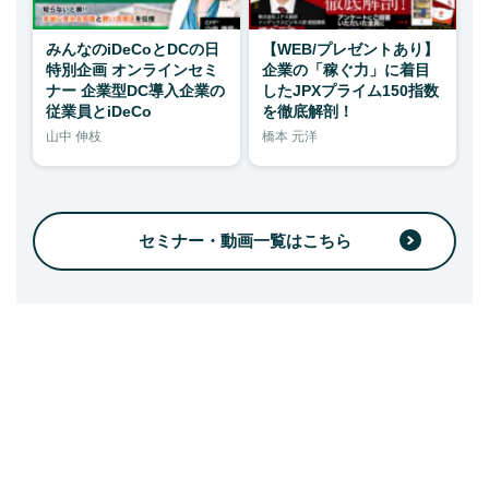
みんなのiDeCoとDCの日
【WEB/プレゼントあり】
特別企画 オンラインセミ
企業の「稼ぐ力」に着目
ナー 企業型DC導入企業の
したJPXプライム150指数
従業員とiDeCo
を徹底解剖！
山中 伸枝
橋本 元洋
セミナー・動画一覧はこちら