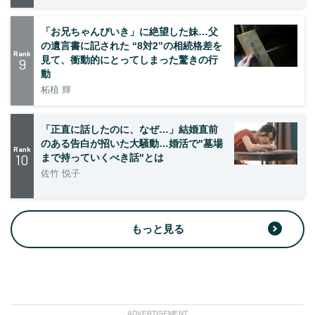
「お兄ちゃんびいき」に絶望した妹…父
の遺言書に記された “8対2”の相続格差を
Rank
見て、衝動的にとってしまった驚きの行
9
動
柘植 輝
「正直に話したのに、なぜ…」結婚直前
のある告白が招いた大騒動…婚活で"墓場
Rank
10
まで持っていくべき話"とは
佐竹 悦子
もっと見る
ADVERTISEMENT