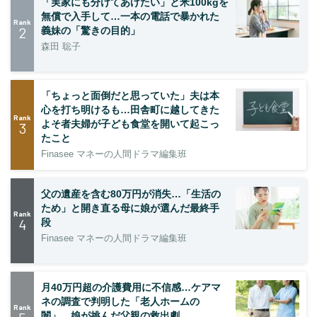
「実家にも分けてあげたい」と米100kgを
無償で入手して…一本の電話で暴かれた
Rank
2
義妹の「驚きの目的」
森田 聡子
「ちょっと面倒だと思っていた」夫は本
心を打ち明けるも…田舎町に越してきた
Rank
よそ者夫婦が子ども食堂を開いて起こっ
3
たこと
Finasee マネーの人間ドラマ編集班
父の遺産を含む80万円が消失…「生活の
ため」と開き直る母に娘が選んだ最終手
Rank
4
段
Finasee マネーの人間ドラマ編集班
月40万円超の介護費用に不信感…ケアマ
ネの調査で判明した「老人ホームの
Rank
闇」、娘が挑んだ父親の救出劇