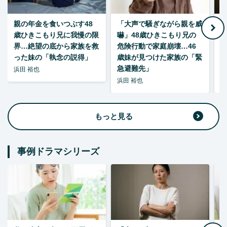
親の年金を食いつぶす48
「大声で騒ぎながら親を威
歳ひきこもり兄に我慢の限
嚇」48歳ひきこもり兄の
い
界…絶望の底から家族を救
危険行動で家庭崩壊…46
った妹の「執念の説得」
歳妹が見つけた家族の「緊
急避難先」
浜田 裕也
浜田 裕也
浜
もっと見る
事例ドラマシリーズ