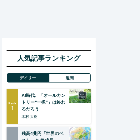
人気記事ランキング
デイリー
週間
AI時代、「オールカン
トリー“一択”」は終わ
Rank
1
るだろう
木村 大樹
残高4兆円「世界のベ