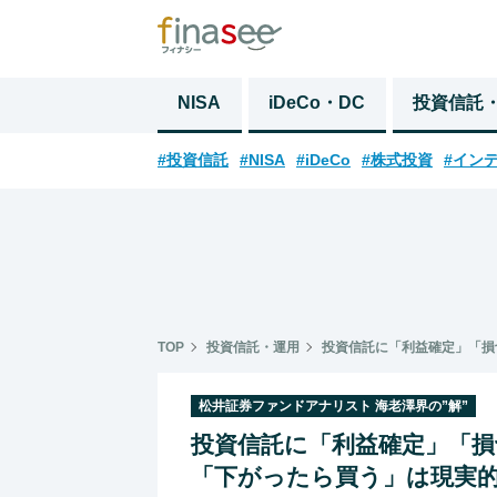
NISA
iDeCo・DC
投資信託
#投資信託
#NISA
#iDeCo
#株式投資
#イン
TOP
投資信託・運用
投資信託に「利益確定」「損
松井証券ファンドアナリスト 海老澤界の”解”
投資信託に「利益確定」「
「下がったら買う」は現実