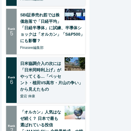
SBI証券売れ筋では株
価急落で「日経平均」
「日経半導体」に試練、半導体シ
Rank
5
ョックは「オルカン」「S&P500」
にも影響？
Finasee編集部
日米協調介入の次には
「日米同時利上げ」が
やってくる…「ベッセ
Rank
6
ント・植田VS高市・片山の争い」
から見えたもの
愛宕 伸康
「オルカン」人気はな
ぜ続く？ 日本で最も
選ばれている投信
Rank
7