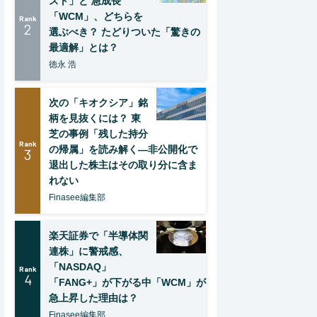
スト」と 急成長
「WCM」、どちらを
Rank
2
選ぶべき？ たどりついた「驚きの
最適解」とは？
徳永 浩
次の「キオクシア」銘
柄を見抜くには？ 東
芝の事例「残した持分
Rank
の帰属」を読み解く—非公開化で
3
退出した株主はその取り分に含ま
れない
Finasee編集部
楽天証券で「半導体関
連株」に警戒感、
「NASDAQ」
Rank
4
「FANG+」が下がる中「WCM」が
急上昇した理由は？
Finasee編集部