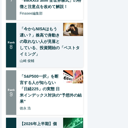
「eMAXIS Slim 全世界株式」の特
徴と注意点を改めて解説！
Finasee編集部
「今からNISAはもう
遅い？」株高で身動き
の取れない人が見落と
Rank
8
している、投資開始の「ベストタ
イミング」
山崎 俊輔
「S&P500一択」を断
言する人が知らない
「日経225」の実態 日
Rank
9
米インデックス対決の“予想外の結
果”
徳永 浩
【2026年上半期】個