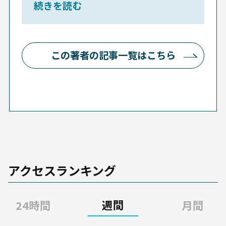
続きを読む
首相官邸番を担当。金融専門誌
の当局取材担当を経て2022年1
月に独立し、主に金融業界の
この著者の記事一覧はこちら
「顧客本位」定着に向けた政策
動向を追いつつ官民双方の取材
を続けている。株式会社ブルー
ベル代表。東京大院（比較文学
比較文化研究室）修了。
アクセスランキング
週間
24時間
月間