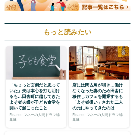
もっと読みたい
「ちょっと面倒だと思って
店には閑古鳥が鳴き…働け
いた」夫は本心を打ち明け
なくなった妻のため田舎に
るも…田舎町に越してきた
移住しカフェを開業するも
よそ者夫婦が子ども食堂を
「よそ者扱い」された二人
開いて起こったこと
の元にやってきたのは
Finasee マネーの人間ドラマ編
Finasee マネーの人間ドラマ編
集班
集班