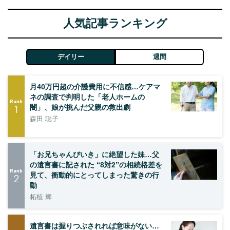
人気記事ランキング
デイリー
週間
月40万円超の介護費用に不信感…ケアマ
ネの調査で判明した「老人ホームの
Rank
1
闇」、娘が挑んだ父親の救出劇
森田 聡子
「お兄ちゃんびいき」に絶望した妹…父
の遺言書に記された “8対2”の相続格差を
Rank
見て、衝動的にとってしまった驚きの行
2
動
柘植 輝
遺言書は握りつぶされれば意味がない…