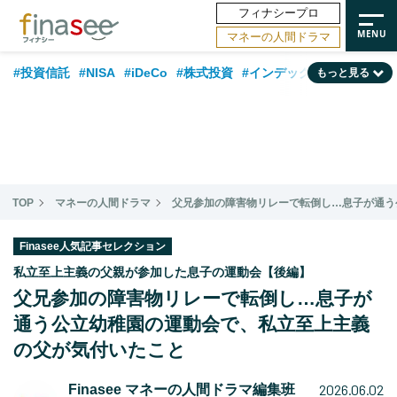
フィナシープロ
マネーの人間ドラマ
#投資信託
#NISA
#iDeCo
#株式投資
#インデックスファンド
もっと見る
#相談事例
#相続・贈与
#FP
#新NISA
#積立投資
#30代
#ランキング
#日本株
#公的年金
#40代
#トレンド
#フィナンシャル・ウェルビーイング
#企業型DC
#退職金
#50代
TOP
マネーの人間ドラマ
父兄参加の障害物リレーで転倒し…息子が通う
#老後
#データ・調査
#金融用語解説
#話題の企業
#国内株式型
Finasee人気記事セレクション
私立至上主義の父親が参加した息子の運動会【後編】
父兄参加の障害物リレーで転倒し…息子が
通う公立幼稚園の運動会で、私立至上主義
の父が気付いたこと
2026.06.02
Finasee マネーの人間ドラマ編集班