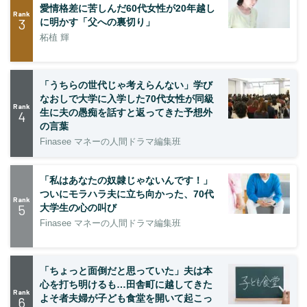
愛情格差に苦しんだ60代女性が20年越し
Rank
3
に明かす「父への裏切り」
柘植 輝
「うちらの世代じゃ考えらんない」学び
なおしで大学に入学した70代女性が同級
Rank
生に夫の愚痴を話すと返ってきた予想外
4
の言葉
Finasee マネーの人間ドラマ編集班
「私はあなたの奴隷じゃないんです！」
ついにモラハラ夫に立ち向かった、70代
Rank
5
大学生の心の叫び
Finasee マネーの人間ドラマ編集班
「ちょっと面倒だと思っていた」夫は本
心を打ち明けるも…田舎町に越してきた
Rank
よそ者夫婦が子ども食堂を開いて起こっ
6