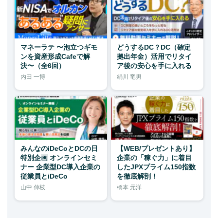
マネーラテ 〜泡立つギモ
どうするDC？DC（確定
ンを資産形成Cafeで解
拠出年金）活用でリタイ
決〜（全6回）
ア後の安心を手に入れる
内田 一博
絹川 竜男
みんなのiDeCoとDCの日
【WEB/プレゼントあり】
特別企画 オンラインセミ
企業の「稼ぐ力」に着目
ナー 企業型DC導入企業の
したJPXプライム150指数
従業員とiDeCo
を徹底解剖！
山中 伸枝
橋本 元洋