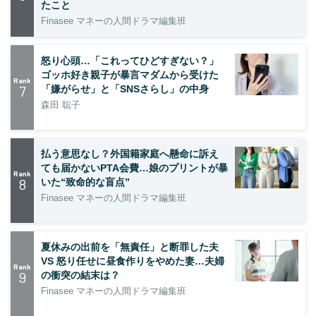
たこと
Finasee マネーの人間ドラマ編集班
怒り心頭…「これってひどすぎない？」
ゴッホ好き親子が暴言マダムから受けた
Rank
7
「嫌がらせ」と「SNSさらし」の中身
森田 聡子
払う意思なし？外国籍家庭へ懸命に訴え
ても届かないPTA会費…娘のプリントが暴
Rank
8
いた“致命的な盲点”
Finasee マネーの人間ドラマ編集班
夏休みの出前を「無責任」と断罪した夫
VS 怒り任せに昼食作りをやめた妻…夫婦
Rank
9
の衝突の結末は？
Finasee マネーの人間ドラマ編集班