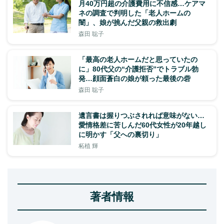
月40万円超の介護費用に不信感…ケアマ
ネの調査で判明した「老人ホームの
闇」、娘が挑んだ父親の救出劇
森田 聡子
「最高の老人ホームだと思っていたの
に」80代父の“介護拒否”でトラブル勃
発…顔面蒼白の娘が頼った最後の砦
森田 聡子
遺言書は握りつぶされれば意味がない…
愛情格差に苦しんだ60代女性が20年越し
に明かす「父への裏切り」
柘植 輝
著者情報