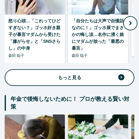
怒り心頭…「これってひど
「自分たちは大声で自慢話
すぎない？」ゴッホ好き親
なのに！」ゴッホ展でまさ
1
子が暴言マダムから受けた
かの悔し涙…名作に湧く娘
「嫌がらせ」と「SNSさら
にマダムが放った「最悪の
し」の中身
暴言」
森
森田 聡子
森田 聡子
もっと見る
年金で後悔しないために！ プロが教える賢い対
策