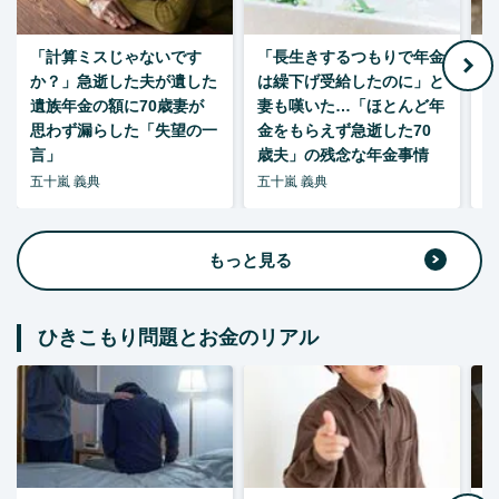
「計算ミスじゃないです
「長生きするつもりで年金
「
か？」急逝した夫が遺した
は繰下げ受給したのに」と
た
遺族年金の額に70歳妻が
妻も嘆いた…「ほとんど年
思わず漏らした「失望の一
金をもらえず急逝した70
言」
歳夫」の残念な年金事情
五十嵐 義典
五十嵐 義典
五
もっと見る
ひきこもり問題とお金のリアル