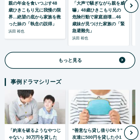
親の年金を食いつぶす48
「大声で騒ぎながら親を威
歳ひきこもり兄に我慢の限
嚇」48歳ひきこもり兄の
い
界…絶望の底から家族を救
危険行動で家庭崩壊…46
った妹の「執念の説得」
歳妹が見つけた家族の「緊
急避難先」
浜田 裕也
浜田 裕也
浜
もっと見る
事例ドラマシリーズ
「約束を破るようなやつじ
“善意なら貸し借りOK？”
ゃない」30万円を貸した
友達に500円を貸した小1