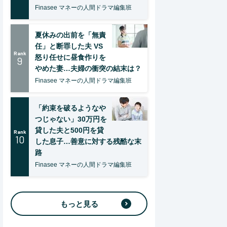
Finasee マネーの人間ドラマ編集班
夏休みの出前を「無責
任」と断罪した夫 VS
Rank
怒り任せに昼食作りを
9
やめた妻…夫婦の衝突の結末は？
Finasee マネーの人間ドラマ編集班
「約束を破るようなや
つじゃない」30万円を
貸した夫と500円を貸
Rank
10
した息子…善意に対する残酷な末
路
Finasee マネーの人間ドラマ編集班
もっと見る