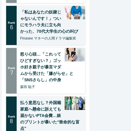
「私はあなたの奴隷じ
ゃないんです！」つい
Rank
にモラハラ夫に立ち向
6
かった、70代大学生の心の叫び
Finasee マネーの人間ドラマ編集班
怒り心頭…「これって
ひどすぎない？」ゴッ
ホ好き親子が暴言マダ
Rank
7
ムから受けた「嫌がらせ」と
「SNSさらし」の中身
森田 聡子
払う意思なし？外国籍
家庭へ懸命に訴えても
届かないPTA会費…娘
Rank
8
のプリントが暴いた“致命的な盲
点”