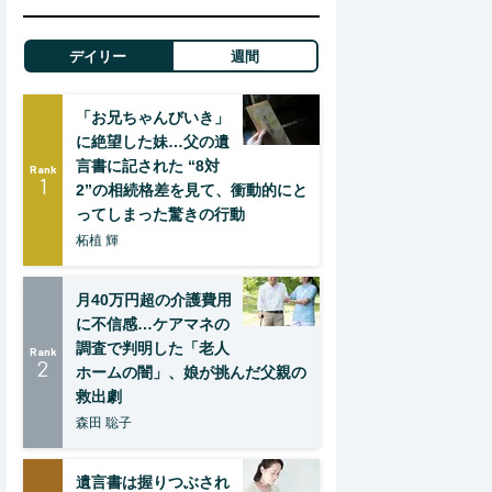
デイリー
週間
「お兄ちゃんびいき」
に絶望した妹…父の遺
言書に記された “8対
Rank
1
2”の相続格差を見て、衝動的にと
ってしまった驚きの行動
柘植 輝
月40万円超の介護費用
に不信感…ケアマネの
調査で判明した「老人
Rank
2
ホームの闇」、娘が挑んだ父親の
救出劇
森田 聡子
遺言書は握りつぶされ