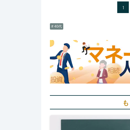
1
# 40代
も