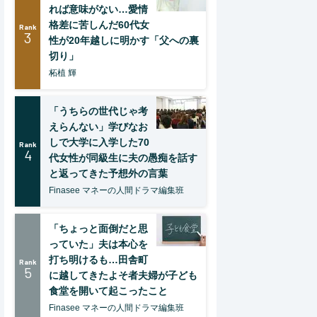
れば意味がない…愛情
格差に苦しんだ60代女
Rank
3
性が20年越しに明かす「父への裏
切り」
柘植 輝
「うちらの世代じゃ考
えらんない」学びなお
しで大学に入学した70
Rank
4
代女性が同級生に夫の愚痴を話す
と返ってきた予想外の言葉
Finasee マネーの人間ドラマ編集班
「ちょっと面倒だと思
っていた」夫は本心を
打ち明けるも…田舎町
Rank
5
に越してきたよそ者夫婦が子ども
食堂を開いて起こったこと
Finasee マネーの人間ドラマ編集班