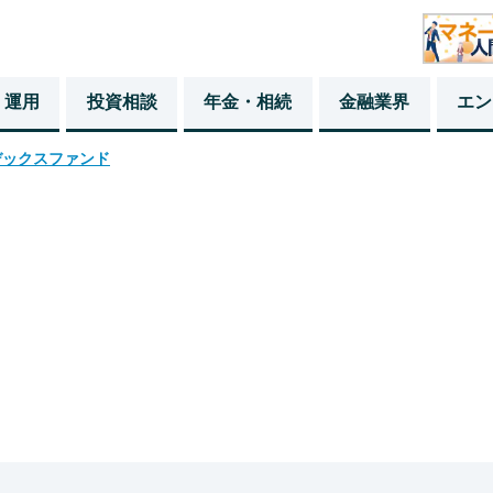
・運用
投資相談
年金・相続
金融業界
エン
デックスファンド