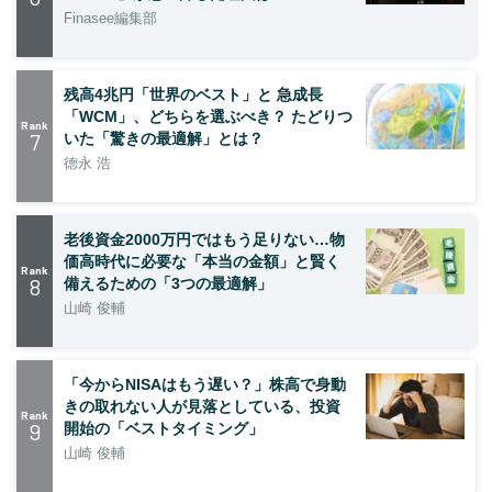
Finasee編集部
残高4兆円「世界のベスト」と 急成長
「WCM」、どちらを選ぶべき？ たどりつ
Rank
7
いた「驚きの最適解」とは？
徳永 浩
老後資金2000万円ではもう足りない…物
価高時代に必要な「本当の金額」と賢く
Rank
8
備えるための「3つの最適解」
山崎 俊輔
「今からNISAはもう遅い？」株高で身動
きの取れない人が見落としている、投資
Rank
9
開始の「ベストタイミング」
山崎 俊輔