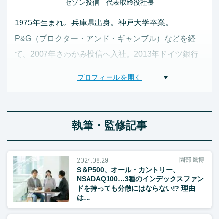
セゾン投信 代表取締役社長
1975年生まれ。兵庫県出身。神戸大学卒業。
P&G（プロクター・アンド・ギャンブル）などを経
て、2007年さわかみ投信へ入社。2013年ドイツ銀行
グループの資産運用会社であるドイチェ・アセット・
マネジメント入社。2015年同社クライアントサービス
部ヴァイスプレジデント。2016年同社大阪営業所長に
就任。2018年セゾン投信入社。同社事業推進部長とし
執筆・監修記事
て販売会社経由での長期積立投資の拡大に従事。2019
年同社取締役兼事業本部長。2020年 6 月同社代表取
2024.08.29
園部 鷹博
締役社長 COO に就任。
S＆P500、オール・カントリー、
NSADAQ100…3種のインデックスファン
ドを持っても分散にはならない!? 理由
は…