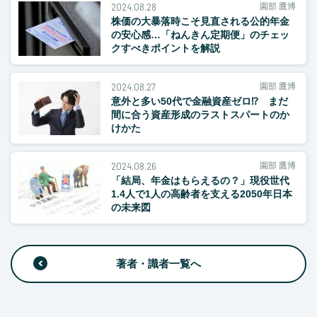
2024.08.28
園部 鷹博
株価の大暴落時こそ見直される公的年金
の安心感…「ねんきん定期便」のチェッ
クすべきポイントを解説
2024.08.27
園部 鷹博
意外と多い50代で金融資産ゼロ⁉ まだ
間に合う資産形成のラストスパートのか
けかた
2024.08.26
園部 鷹博
「結局、年金はもらえるの？」現役世代
1.4人で1人の高齢者を支える2050年日本
の未来図
著者・識者一覧へ