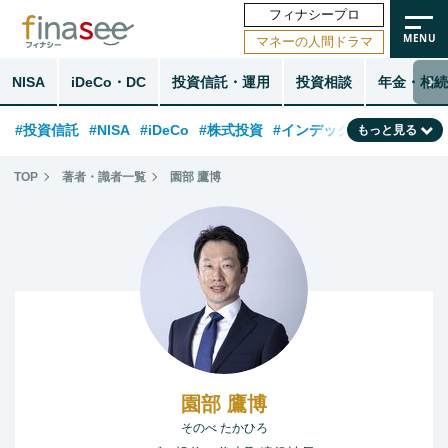
フィナシープロ
マネーの人間ドラマ
NISA
iDeCo・DC
投資信託・運用
投資相談
年金・相続
#投資信託
#NISA
#iDeCo
#株式投資
#インデックスファンド
もっと見る
#相談事例
#相続・贈与
#FP
#新NISA
#50代
#トレンド
TOP
著者・識者一覧
園部 鷹博
#ランキング
#日本株
#公的年金
#30代
#40代
#フィナンシャル・ウェルビーイング
#金融用語解説
#海外事情
#資産運用業界
#老後
#データ・調査
#60代
#米国株
#国内株式型
園部 鷹博
そのべ たかひろ