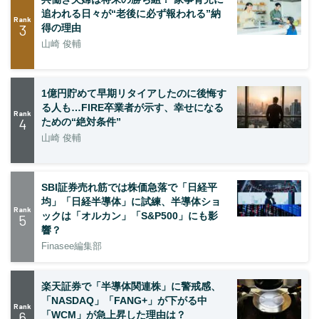
追われる日々が“老後に必ず報われる”納
Rank
3
得の理由
山崎 俊輔
1億円貯めて早期リタイアしたのに後悔す
る人も…FIRE卒業者が示す、幸せになる
Rank
4
ための“絶対条件”
山崎 俊輔
SBI証券売れ筋では株価急落で「日経平
均」「日経半導体」に試練、半導体ショ
Rank
ックは「オルカン」「S&P500」にも影
5
響？
Finasee編集部
楽天証券で「半導体関連株」に警戒感、
「NASDAQ」「FANG+」が下がる中
Rank
6
「WCM」が急上昇した理由は？