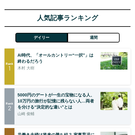
人気記事ランキング
デイリー
週間
AI時代、「オールカントリー“一択”」は
終わるだろう
Rank
1
木村 大樹
5000円のデートが一生の宝物になる人、
10万円の旅行が記憶に残らない人…両者
Rank
2
を分ける“決定的な違い”とは
山崎 俊輔
共働き夫婦は将来の勝ち組？ 家事育児に