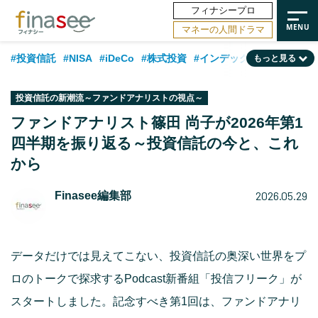
フィナシープロ
マネーの人間ドラマ
#投資信託
#NISA
#iDeCo
#株式投資
#インデックスファンド
もっと見る
#相談事例
#相続・贈与
#FP
#新NISA
#ランキング
#日本株
投資信託の新潮流～ファンドアナリストの視点～
#積立投資
#トレンド
#30代
#公的年金
#40代
#50代
ファンドアナリスト篠田 尚子が2026年第1
四半期を振り返る～投資信託の今と、これ
#フィナンシャル・ウェルビーイング
#老後
#金融用語解説
から
#データ・調査
#資産運用業界
#海外事情
#国内株式型
#60代
2026.05.29
Finasee編集部
データだけでは見えてこない、投資信託の奥深い世界をプ
ロのトークで探求するPodcast新番組「投信フリーク」が
スタートしました。記念すべき第1回は、ファンドアナリ