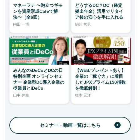
マネーラテ 〜泡立つギモ
どうするDC？DC（確定
ンを資産形成Cafeで解
拠出年金）活用でリタイ
決〜（全6回）
ア後の安心を手に入れる
内田 一博
絹川 竜男
みんなのiDeCoとDCの日
【WEB/プレゼントあり】
特別企画 オンラインセミ
企業の「稼ぐ力」に着目
ナー 企業型DC導入企業の
したJPXプライム150指数
従業員とiDeCo
を徹底解剖！
山中 伸枝
橋本 元洋
セミナー・動画一覧はこちら