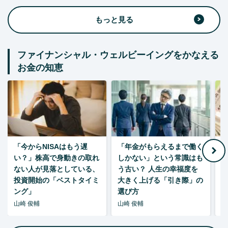
もっと見る
ファイナンシャル・ウェルビーイングをかなえる
お金の知恵
「今からNISAはもう遅
「年金がもらえるまで働く
老
い？」株高で身動きの取れ
しかない」という常識はも
ない人が見落としている、
う古い？ 人生の幸福度を
投資開始の「ベストタイミ
大きく上げる「引き際」の
ング」
選び方
山崎 俊輔
山崎 俊輔
山