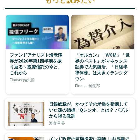
もっと読みたい
ファンドアナリスト海老澤
「オルカン」「WCM」「世
界が2026年第1四半期を振
界のベスト」がマネックス
り返る～投資信託の今と、
証券で人気復活、「日経半
これから
導体株」は大きくランクダ
ウン
Finasee編集部
Finasee編集部
日銀総裁が、かつてその矛盾を指摘して
いた謎の指標「Qレシオ」とは？ バブル
から得る教訓
海老澤 界
インド政府の巨額投資に期待！ 中長期で