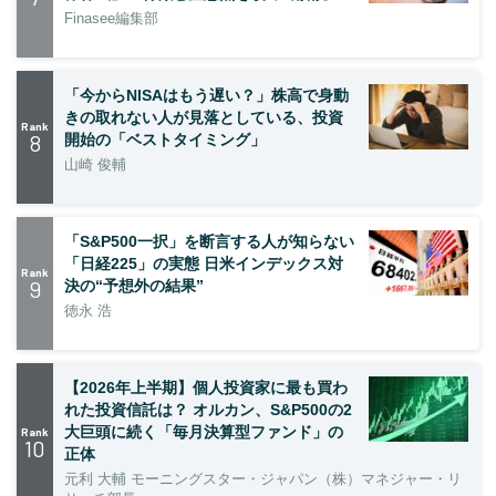
Finasee編集部
「今からNISAはもう遅い？」株高で身動
きの取れない人が見落としている、投資
Rank
8
開始の「ベストタイミング」
山崎 俊輔
「S&P500一択」を断言する人が知らない
「日経225」の実態 日米インデックス対
Rank
9
決の“予想外の結果”
徳永 浩
【2026年上半期】個人投資家に最も買わ
れた投資信託は？ オルカン、S&P500の2
大巨頭に続く「毎月決算型ファンド」の
Rank
10
正体
元利 大輔 モーニングスター・ジャパン（株）マネジャー・リ