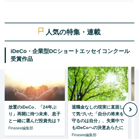
人気の特集・連載
iDeCo・企業型DCショートエッセイコンクール
受賞作品
放置のiDeCo、「24年ぶ
退職金なしの現実に直面し
り」再開に待つ未来、息子
て気づいた「自分の将来を
と一緒に選んだ投資先は？
守るのは自分」、失業中で
た
もiDeCoへの決意あらたに
Finasee編集部
Finasee編集部
F