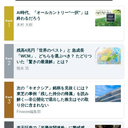
AI時代、「オールカントリー“一択”」は
終わるだろう
Rank
1
木村 大樹
残高4兆円「世界のベスト」と 急成長
「WCM」、どちらを選ぶべき？ たどりつ
Rank
2
いた「驚きの最適解」とは？
徳永 浩
次の「キオクシア」銘柄を見抜くには？
東芝の事例「残した持分の帰属」を読み
Rank
解く—非公開化で退出した株主はその取
3
り分に含まれない
Finasee編集部
楽天証券で「半導体関連株」に警戒感、