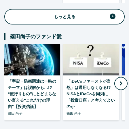
もっと見る
篠田尚子のファンド愛
「宇宙・防衛関連は一時の
「iDeCoファーストが当
【
テーマ」は誤解かも…!?
然」は通用しなくなる!?
“流行りもの”にとどまらな
NISAとiDeCoを同列に
い言える“これだけの理
「投資口座」と考えてよい
由”【投資信託】
のか
篠田 尚子
篠田 尚子
篠