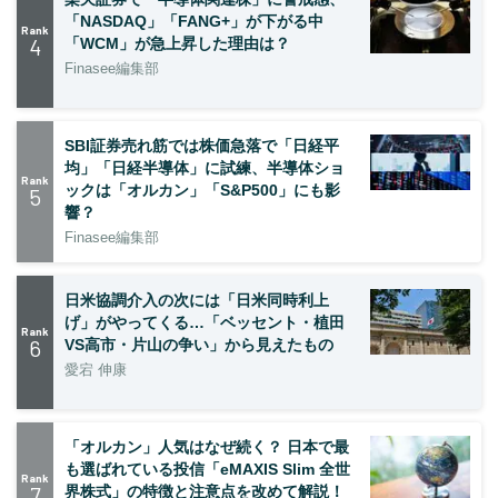
「NASDAQ」「FANG+」が下がる中
Rank
4
「WCM」が急上昇した理由は？
Finasee編集部
SBI証券売れ筋では株価急落で「日経平
均」「日経半導体」に試練、半導体ショ
Rank
ックは「オルカン」「S&P500」にも影
5
響？
Finasee編集部
日米協調介入の次には「日米同時利上
げ」がやってくる…「ベッセント・植田
Rank
6
VS高市・片山の争い」から見えたもの
愛宕 伸康
「オルカン」人気はなぜ続く？ 日本で最
も選ばれている投信「eMAXIS Slim 全世
Rank
7
界株式」の特徴と注意点を改めて解説！